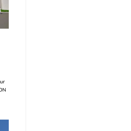
eur
ION